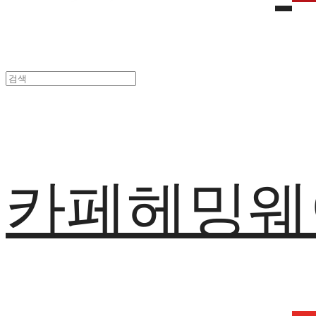
카페헤밍웨