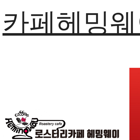
카페헤밍웨