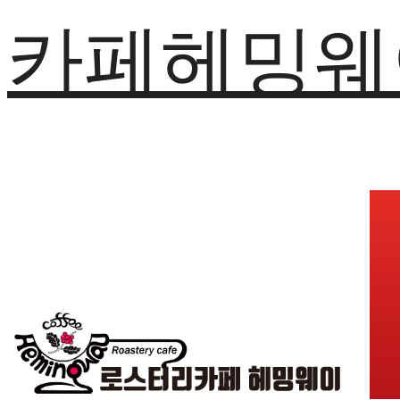
카페헤밍웨