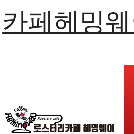
카페헤밍웨