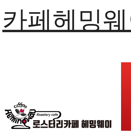
카페헤밍웨