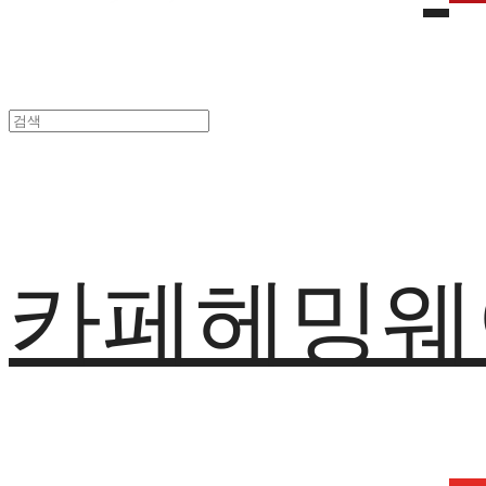
카페헤밍웨