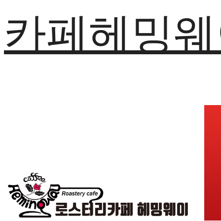
카페헤밍웨