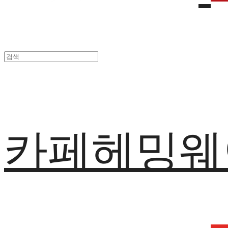
카페헤밍웨