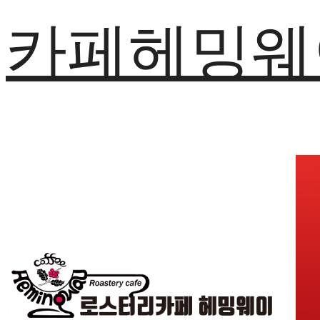
카페헤밍웨